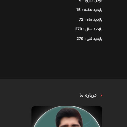
گوگل دیروز :
0
بازدید هفته :
15
بازدید ماه :
72
بازدید سال :
270
بازدید کلی :
270
درباره ما