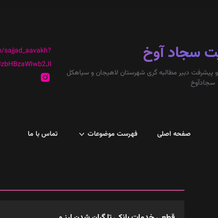
ت سجاد آوخ
/sajjad_aavakh?
JzbHBzaWIwb2Jl
و پیشرفت دبیر مطالبه گری شهرستان لاهیجان و سیاهکل
سجادآوخ
صفحه اصلی
فهرست موضوعات
تماس با ما
قطعی خدمات بانکی تا گران شدن ارز و