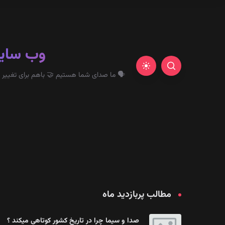
وب سای
🗣 ما صدای شما هستیم 🤝 باهم برای تغییر 
مطالب پربازدید ماه
صدا و سیما چرا در تاریخ کشور کوتاهی میکند ؟