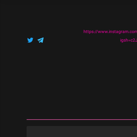
ajjad_aavakh?
bHBzaWIwb2Jl
https://www.instagram.com
igsh=c2