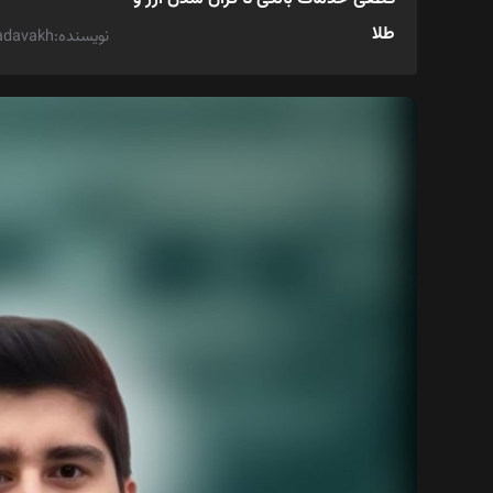
طلا
نویسنده:sajjadavakh تاریخ:سه‌شنبه 16 تیر 1405